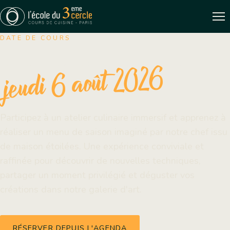
DATE DE COURS
Gourmandises estivales
jeudi 6 août 2026
Participez à un atelier culinaire immersif et apprenez à
réaliser un menu de saison imaginé par notre chef issu
de maison étoilées. Une expérience conviviale et
raffinée pour découvrir de nouvelles techniques,
partager un moment privilégié et déguster vos
créations dans notre galerie d'art.
RÉSERVER DEPUIS L'AGENDA