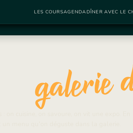
LES COURS
AGENDA
DÎNER AVEC LE C
rend,
galerie d
s une
s : on cuisine, on savoure, on vit une expo. En
et un menu qu'on déguste dans la galerie.