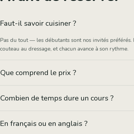
Faut-il savoir cuisiner ?
Pas du tout — les débutants sont nos invités préférés.
couteau au dressage, et chacun avance à son rythme.
Que comprend le prix ?
Tout : l'encadrement par le chef, tous les ingrédients e
Combien de temps dure un cours ?
dégusté sur place dans la galerie, le tablier et les rec
4 heures : environ 2 heures en cuisine, puis 2 heures à 
En français ou en anglais ?
déguster ce qu'on a préparé.