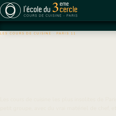
LES COURS DE CUISINE · PARIS 11
On cuisine, on app
on se régale, dan
Les cours de cuisine les plus insolites de Pari
petit groupe, avec du vrai matériel de chef, 