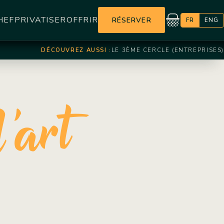
HEF
PRIVATISER
OFFRIR
RÉSERVER
FR
ENG
DÉCOUVREZ AUSSI :
LE 3ÈME CERCLE (ENTREPRISES)
'art