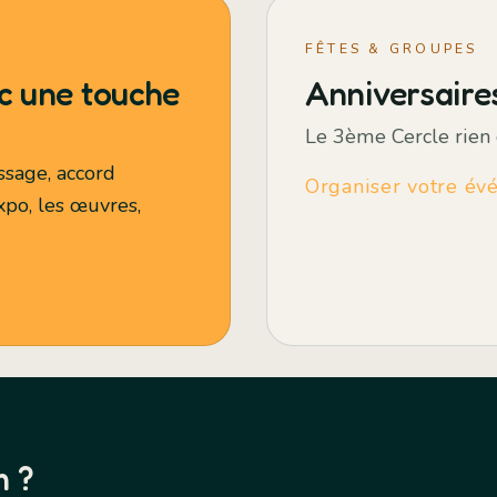
FÊTES & GROUPES
vec une touche
Anniversaire
Le 3ème Cercle rien 
ssage, accord
Organiser votre év
xpo, les œuvres,
m ?