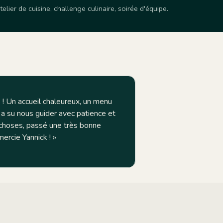
lier de cuisine, challenge culinaire, soirée d'équipe.
e ! Un accueil chaleureux, un menu
 a su nous guider avec patience et
 choses, passé une très bonne
ercie Yannick !
»