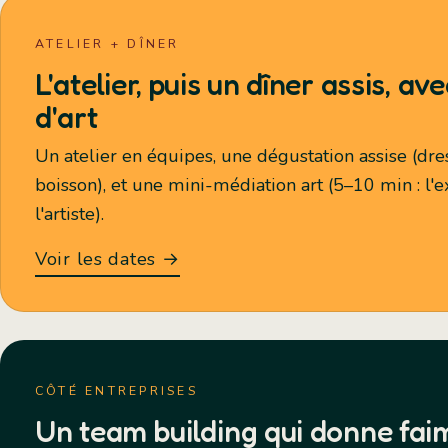
ATELIER + DÎNER
L'atelier, puis un dîner assis, a
d'art
Un atelier en équipes, une dégustation assise (dre
boisson), et une mini-médiation art (5–10 min : l'e
l'artiste).
Voir les dates →
CÔTÉ ENTREPRISES
Un team building qui donne fai